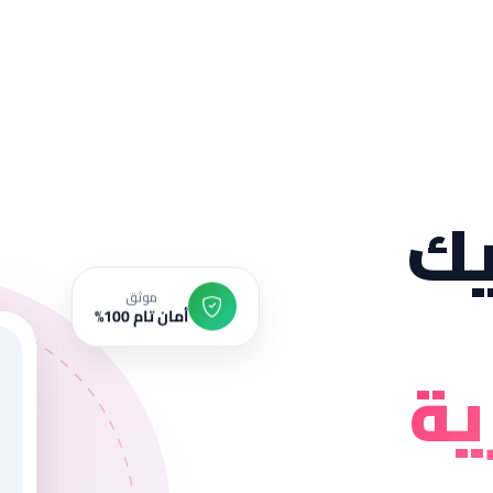
ك
موثق
أمان تام 100%
ية