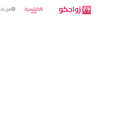
زواجكو
الرئيسية
من نح